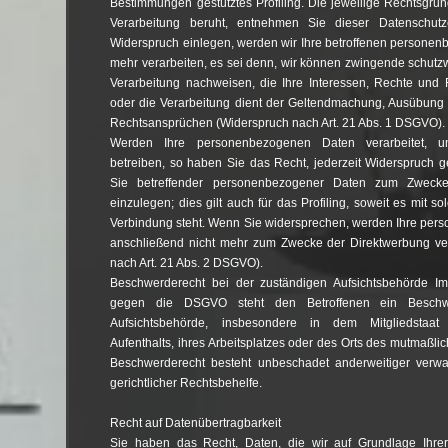
Bestimmungen gestütztes Profiling. Die jeweilige Rechtsgru
Verarbeitung beruht, entnehmen Sie dieser Datenschut
Widerspruch einlegen, werden wir Ihre betroffenen personen
mehr verarbeiten, es sei denn, wir können zwingende schutz
Verarbeitung nachweisen, die Ihre Interessen, Rechte und 
oder die Verarbeitung dient der Geltendmachung, Ausübung 
Rechtsansprüchen (Widerspruch nach Art. 21 Abs. 1 DSGVO).
Werden Ihre personenbezogenen Daten verarbeitet, 
betreiben, so haben Sie das Recht, jederzeit Widerspruch g
Sie betreffender personenbezogener Daten zum Zwecke
einzulegen; dies gilt auch für das Profiling, soweit es mit s
Verbindung steht. Wenn Sie widersprechen, werden Ihre pe
anschließend nicht mehr zum Zwecke der Direktwerbung ve
nach Art. 21 Abs. 2 DSGVO).
Beschwerderecht bei der zuständigen Aufsichtsbehörde Im
gegen die DSGVO steht den Betroffenen ein Beschwe
Aufsichtsbehörde, insbesondere in dem Mitgliedstaat
Aufenthalts, ihres Arbeitsplatzes oder des Orts des mutmaßli
Beschwerderecht besteht unbeschadet anderweitiger verwal
gerichtlicher Rechtsbehelfe.
Recht auf Datenübertragbarkeit
Sie haben das Recht, Daten, die wir auf Grundlage Ihrer