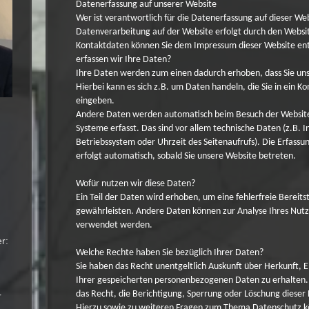
Datenerfassung auf unserer Website
Wer ist verantwortlich für die Datenerfassung auf dieser We
Datenverarbeitung auf der Website erfolgt durch den Websi
Kontaktdaten können Sie dem Impressum dieser Website e
erfassen wir Ihre Daten?
Ihre Daten werden zum einen dadurch erhoben, dass Sie uns 
Hierbei kann es sich z.B. um Daten handeln, die Sie in ein K
eingeben.
Andere Daten werden automatisch beim Besuch der Website
Systeme erfasst. Das sind vor allem technische Daten (z.B. 
Betriebssystem oder Uhrzeit des Seitenaufrufs). Die Erfassu
erfolgt automatisch, sobald Sie unsere Website betreten.
Wofür nutzen wir diese Daten?
Ein Teil der Daten wird erhoben, um eine fehlerfreie Bereits
gewährleisten. Andere Daten können zur Analyse Ihres Nut
verwendet werden.
r:
Welche Rechte haben Sie bezüglich Ihrer Daten?
Sie haben das Recht unentgeltlich Auskunft über Herkunft,
Ihrer gespeicherten personenbezogenen Daten zu erhalten
das Recht, die Berichtigung, Sperrung oder Löschung dieser
r
Hierzu sowie zu weiteren Fragen zum Thema Datenschutz kö