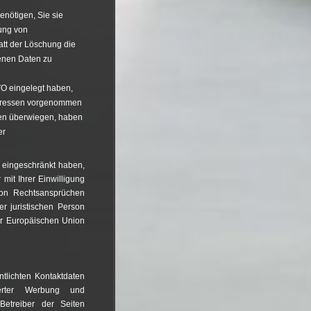
nötigen, Sie sie
ung von
att der Löschung die
enen Daten zu
VO eingelegt haben,
teressen vorgenommen
sen überwiegen, haben
er
 eingeschränkt haben,
mit Ihrer Einwilligung
von Rechtsansprüchen
r juristischen Person
er Europäischen Union
tlichten Kontaktdaten
erter Werbung und
 Betreiber der Seiten