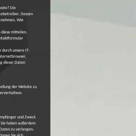
bsite? Die
tebetreiber. Dessen
ntnehmen. Wie
diese mitteilen.
ontaktformular
 durch unsere IT-
Internetbrowser,
ng dieser Daten
tellung der Website zu
zerverhaltens
 Empfänger und Zweck
. Sie haben außerdem
 Daten zu verlangen.
nnen Sie sich