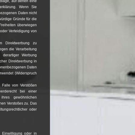
ndlage, auf denen eine
zerklärung. Wenn Sie
bezogenen Daten nicht
würdige Gründe für die
Freiheiten überwiegen
oder Verteidigung von
um Direktwerbung zu
egen die Verarbeitung
 derartiger Werbung
olcher Direktwerbung in
rsonenbezogenen Daten
rwendet (Widerspruch
 Falle von Verstößen
rderecht bei einer
 ihres gewöhnlichen
chen Verstoßes zu. Das
tungsrechtlicher oder
 Einwilligung oder in