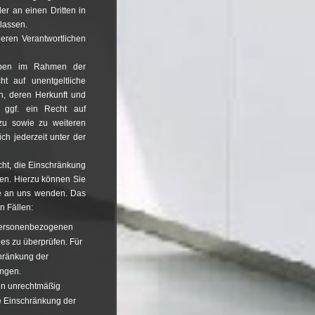
der an einen Dritten in
lassen.
eren Verantwortlichen
haben im Rahmen der
t auf unentgeltliche
n, deren Herkunft und
 ggf. ein Recht auf
zu sowie zu weiteren
 jederzeit unter der
ht, die Einschränkung
en. Hierzu können Sie
se an uns wenden. Das
n Fällen:
n personenbezogenen
ies zu überprüfen. Für
chränkung der
angen.
en unrechtmäßig
ie Einschränkung der