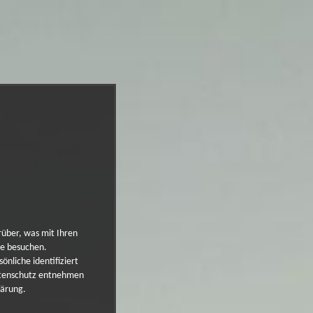
rüber, was mit Ihren
te besuchen.
nliche identifiziert
atenschutz entnehmen
lärung.