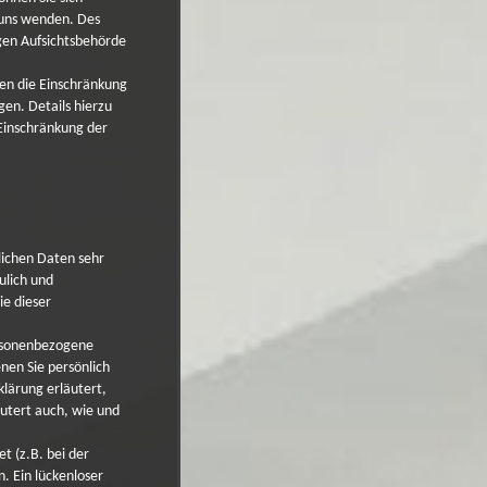
 uns wenden. Des
gen Aufsichtsbehörde
en die Einschränkung
en. Details hierzu
Einschränkung der
lichen Daten sehr
ulich und
ie dieser
ersonenbezogene
en Sie persönlich
klärung erläutert,
äutert auch, wie und
t (z.B. bei der
. Ein lückenloser